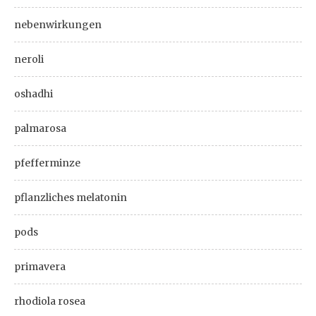
nebenwirkungen
neroli
oshadhi
palmarosa
pfefferminze
pflanzliches melatonin
pods
primavera
rhodiola rosea