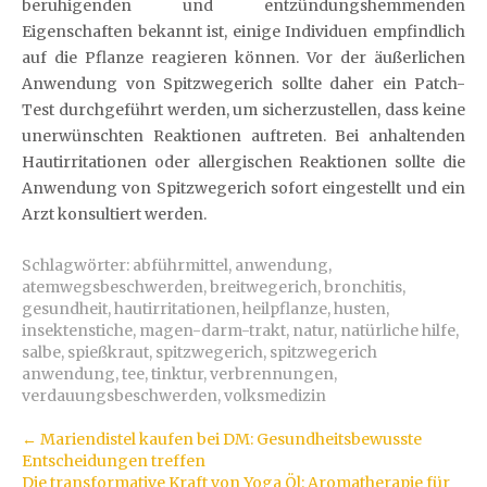
beruhigenden und entzündungshemmenden
Eigenschaften bekannt ist, einige Individuen empfindlich
auf die Pflanze reagieren können. Vor der äußerlichen
Anwendung von Spitzwegerich sollte daher ein Patch-
Test durchgeführt werden, um sicherzustellen, dass keine
unerwünschten Reaktionen auftreten. Bei anhaltenden
Hautirritationen oder allergischen Reaktionen sollte die
Anwendung von Spitzwegerich sofort eingestellt und ein
Arzt konsultiert werden.
Schlagwörter:
abführmittel
,
anwendung
,
atemwegsbeschwerden
,
breitwegerich
,
bronchitis
,
gesundheit
,
hautirritationen
,
heilpflanze
,
husten
,
insektenstiche
,
magen-darm-trakt
,
natur
,
natürliche hilfe
,
salbe
,
spießkraut
,
spitzwegerich
,
spitzwegerich
anwendung
,
tee
,
tinktur
,
verbrennungen
,
verdauungsbeschwerden
,
volksmedizin
Artikel-
←
Mariendistel kaufen bei DM: Gesundheitsbewusste
Entscheidungen treffen
Navigation
Die transformative Kraft von Yoga Öl: Aromatherapie für