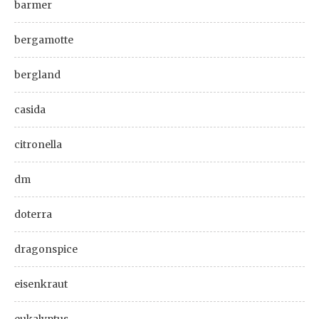
barmer
bergamotte
bergland
casida
citronella
dm
doterra
dragonspice
eisenkraut
eukalyptus