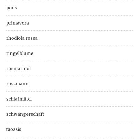
pods
primavera
rhodiola rosea
ringelblume
rosmarinöl
rossmann
schlafmittel
schwangerschaft
taoasis