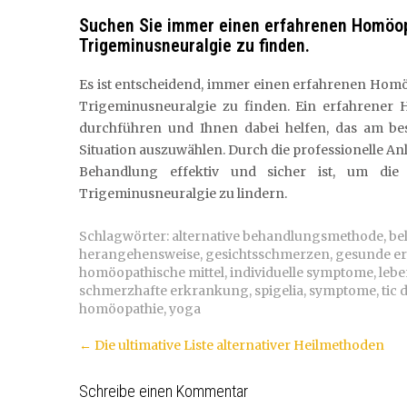
Suchen Sie immer einen erfahrenen Homöopa
Trigeminusneuralgie zu finden.
Es ist entscheidend, immer einen erfahrenen Hom
Trigeminusneuralgie zu finden. Ein erfahrener
durchführen und Ihnen dabei helfen, das am best
Situation auszuwählen. Durch die professionelle An
Behandlung effektiv und sicher ist, um d
Trigeminusneuralgie zu lindern.
Schlagwörter:
alternative behandlungsmethode
,
be
herangehensweise
,
gesichtsschmerzen
,
gesunde e
homöopathische mittel
,
individuelle symptome
,
lebe
schmerzhafte erkrankung
,
spigelia
,
symptome
,
tic
homöopathie
,
yoga
Artikel-
←
Die ultimative Liste alternativer Heilmethoden
Navigation
Schreibe einen Kommentar