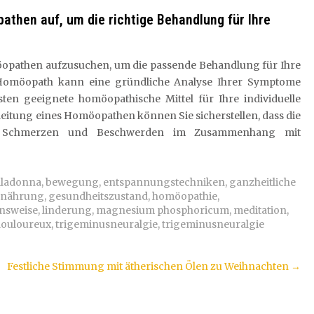
then auf, um die richtige Behandlung für Ihre
öopathen aufzusuchen, um die passende Behandlung für Ihre
 Homöopath kann eine gründliche Analyse Ihrer Symptome
en geeignete homöopathische Mittel für Ihre individuelle
leitung eines Homöopathen können Sie sicherstellen, dass die
ie Schmerzen und Beschwerden im Zusammenhang mit
lladonna
,
bewegung
,
entspannungstechniken
,
ganzheitliche
rnährung
,
gesundheitszustand
,
homöopathie
,
nsweise
,
linderung
,
magnesium phosphoricum
,
meditation
,
 douloureux
,
trigeminusneuralgie
,
trigeminusneuralgie
Festliche Stimmung mit ätherischen Ölen zu Weihnachten
→