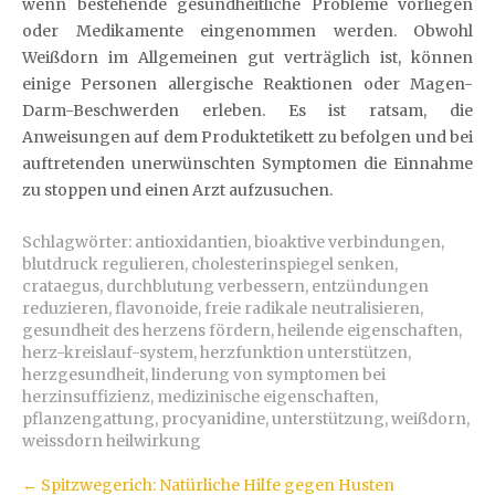
wenn bestehende gesundheitliche Probleme vorliegen
oder Medikamente eingenommen werden. Obwohl
Weißdorn im Allgemeinen gut verträglich ist, können
einige Personen allergische Reaktionen oder Magen-
Darm-Beschwerden erleben. Es ist ratsam, die
Anweisungen auf dem Produktetikett zu befolgen und bei
auftretenden unerwünschten Symptomen die Einnahme
zu stoppen und einen Arzt aufzusuchen.
Schlagwörter:
antioxidantien
,
bioaktive verbindungen
,
blutdruck regulieren
,
cholesterinspiegel senken
,
crataegus
,
durchblutung verbessern
,
entzündungen
reduzieren
,
flavonoide
,
freie radikale neutralisieren
,
gesundheit des herzens fördern
,
heilende eigenschaften
,
herz-kreislauf-system
,
herzfunktion unterstützen
,
herzgesundheit
,
linderung von symptomen bei
herzinsuffizienz
,
medizinische eigenschaften
,
pflanzengattung
,
procyanidine
,
unterstützung
,
weißdorn
,
weissdorn heilwirkung
Artikel-
←
Spitzwegerich: Natürliche Hilfe gegen Husten