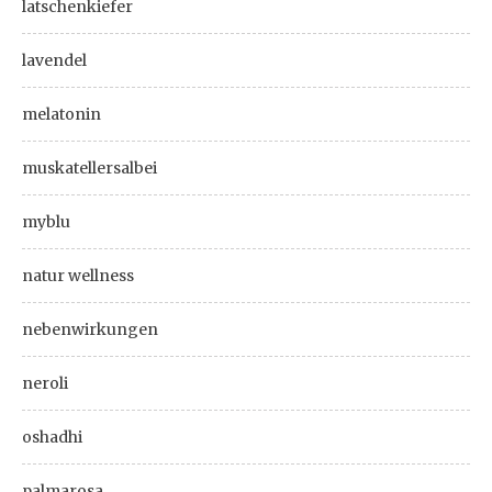
latschenkiefer
lavendel
melatonin
muskatellersalbei
myblu
natur wellness
nebenwirkungen
neroli
oshadhi
palmarosa