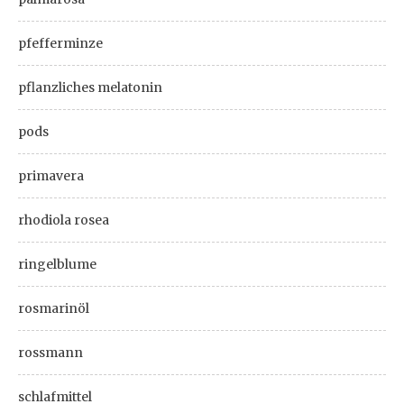
pfefferminze
pflanzliches melatonin
pods
primavera
rhodiola rosea
ringelblume
rosmarinöl
rossmann
schlafmittel