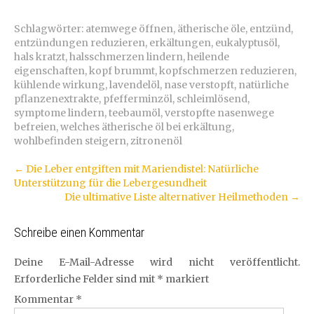
Schlagwörter:
atemwege öffnen
,
ätherische öle
,
entzünd
,
entzündungen reduzieren
,
erkältungen
,
eukalyptusöl
,
hals kratzt
,
halsschmerzen lindern
,
heilende
eigenschaften
,
kopf brummt
,
kopfschmerzen reduzieren
,
kühlende wirkung
,
lavendelöl
,
nase verstopft
,
natürliche
pflanzenextrakte
,
pfefferminzöl
,
schleimlösend
,
symptome lindern
,
teebaumöl
,
verstopfte nasenwege
befreien
,
welches ätherische öl bei erkältung
,
wohlbefinden steigern
,
zitronenöl
Artikel-
←
Die Leber entgiften mit Mariendistel: Natürliche
Unterstützung für die Lebergesundheit
Navigation
Die ultimative Liste alternativer Heilmethoden
→
Schreibe einen Kommentar
Deine E-Mail-Adresse wird nicht veröffentlicht.
Erforderliche Felder sind mit
*
markiert
Kommentar
*