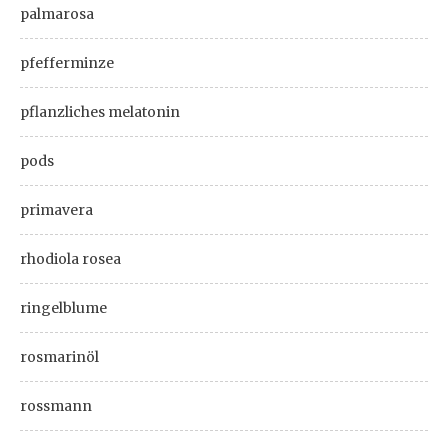
palmarosa
pfefferminze
pflanzliches melatonin
pods
primavera
rhodiola rosea
ringelblume
rosmarinöl
rossmann