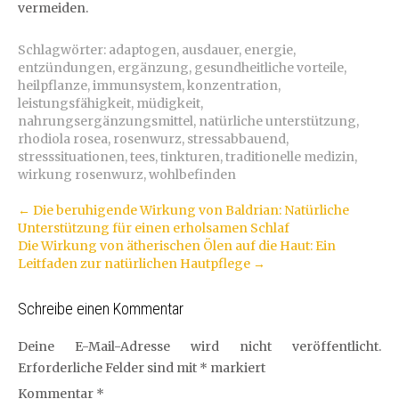
vermeiden.
Schlagwörter:
adaptogen
,
ausdauer
,
energie
,
entzündungen
,
ergänzung
,
gesundheitliche vorteile
,
heilpflanze
,
immunsystem
,
konzentration
,
leistungsfähigkeit
,
müdigkeit
,
nahrungsergänzungsmittel
,
natürliche unterstützung
,
rhodiola rosea
,
rosenwurz
,
stressabbauend
,
stresssituationen
,
tees
,
tinkturen
,
traditionelle medizin
,
wirkung rosenwurz
,
wohlbefinden
Artikel-
←
Die beruhigende Wirkung von Baldrian: Natürliche
Unterstützung für einen erholsamen Schlaf
Navigation
Die Wirkung von ätherischen Ölen auf die Haut: Ein
Leitfaden zur natürlichen Hautpflege
→
Schreibe einen Kommentar
Deine E-Mail-Adresse wird nicht veröffentlicht.
Erforderliche Felder sind mit
*
markiert
Kommentar
*