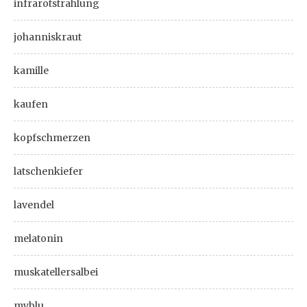
infrarotstrahlung
johanniskraut
kamille
kaufen
kopfschmerzen
latschenkiefer
lavendel
melatonin
muskatellersalbei
myblu