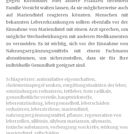
gegen Korbblütler oder andere Pflanzen derselben
Familie Vorsicht walten lassen, da sie möglicherweise auch
auf Mariendistel reagieren könnten. Menschen mit
bekannten Lebererkrankungen sollten ebenfalls vor der
Einnahme von Mariendistel mit einem Arzt sprechen, um
mögliche Wechselwirkungen mit anderen Medikamenten
zu vermeiden. Es ist wichtig, sich vor der Einnahme von
Nahrungsergänzungsmitteln mit einem Fachmann
abzustimmen, um sicherzustellen, dass sie für Ihre
individuelle Gesundheit geeignet sind.
Schlagwörter:
antioxidative eigenschaften
,
cholesterinspiegel senken
,
entgiftungsfunktion der leber
,
entzündungen reduzieren
,
fettleber
,
freie radikale
,
gesundheitliche vorteile
,
hauptwirkstoffe
,
leberentzündung
,
lebergesundheit
,
leberschäden
reduzieren
,
leberzirrhose
,
mariendistel
,
nahrungsergänzungsmittel
,
pflanze
,
regeneration von
leberzellen
,
silibinin
,
silybum marianum
,
silymarin
,
toxische substanzen
,
vorbeugung von krebs
,
wirkung von
mariendistel
,
zellschäden