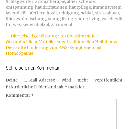
Schlagwörter:
aromatherapie
,
ätherische öle
,
entspannung
,
hautirritationen
,
hautpflege
,
immunsystem
,
lavendelöl
,
pfefferminzöl
,
reinigung
,
schlaf
,
stressabbau
,
thieves-ölmischung
,
young living
,
young living welches öl
für was
,
zedernholzöl
,
zitronenöl
Artikel-
←
Die vielseitige Wirkung von Bockshornklee:
Gesundheitliche Vorteile einer traditionellen Heilpflanze
Navigation
Die sanfte Linderung von PMS-Symptomen mit
Homöopathie
→
Schreibe einen Kommentar
Deine E-Mail-Adresse wird nicht veröffentlicht.
Erforderliche Felder sind mit
*
markiert
Kommentar
*