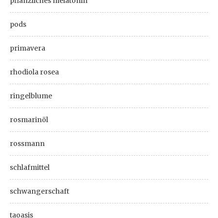
pflanzliches melatonin
pods
primavera
rhodiola rosea
ringelblume
rosmarinöl
rossmann
schlafmittel
schwangerschaft
taoasis