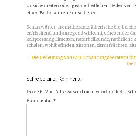
Unsicherheiten oder gesundheitlichen Bedenken i
einen Fachmann zu konsultieren.
Schlagwörter:
aromatherapie
,
ätherische öle
,
belebe
erfrischend und anregend wirkend
,
erhebender du
kaltpressung
,
limetten
,
naturheilkunde
,
natürliche k
schalen
,
wohlbefinden
,
zitronen
,
zitrusfrüchten
,
zit
Artikel-
←
Die Bedeutung von OTL Ernährungsberatern für 
Die 
Navigation
Schreibe einen Kommentar
Deine E-Mail-Adresse wird nicht veröffentlicht.
Erfo
Kommentar
*