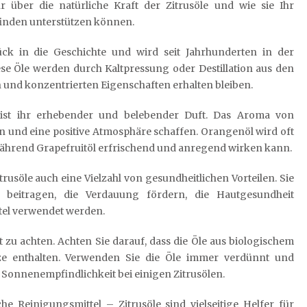
r über die natürliche Kraft der Zitrusöle und wie sie Ihr
inden unterstützen können.
ck in die Geschichte und wird seit Jahrhunderten in der
se Öle werden durch Kaltpressung oder Destillation aus den
n und konzentrierten Eigenschaften erhalten bleiben.
n ist ihr erhebender und belebender Duft. Das Aroma von
n und eine positive Atmosphäre schaffen. Orangenöl wird oft
während Grapefruitöl erfrischend und anregend wirken kann.
usöle auch eine Vielzahl von gesundheitlichen Vorteilen. Sie
beitragen, die Verdauung fördern, die Hautgesundheit
tel verwendet werden.
ät zu achten. Achten Sie darauf, dass die Öle aus biologischem
e enthalten. Verwenden Sie die Öle immer verdünnt und
Sonnenempfindlichkeit bei einigen Zitrusölen.
e Reinigungsmittel – Zitrusöle sind vielseitige Helfer für