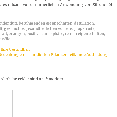
st es ratsam, vor der innerlichen Anwendung von Zitronenöl
nder duft
,
beruhigenden eigenschaften
,
destillation
,
ft
,
geschichte
,
gesundheitlichen vorteile
,
grapefruits
,
raft
,
orangen
,
positive atmosphäre
,
reinen eigenschaften
,
rusöle
Ihre Gesundheit
Bedeutung einer fundierten Pflanzenheilkunde Ausbildung
→
rderliche Felder sind mit
*
markiert