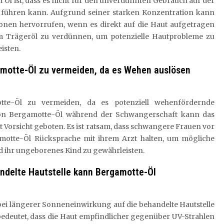
 Öl ist, dass es nicht für den unverdünnten Gebrauch auf der
en führen kann. Aufgrund seiner starken Konzentration kann
onen hervorrufen, wenn es direkt auf die Haut aufgetragen
em Trägeröl zu verdünnen, um potenzielle Hautprobleme zu
isten.
motte-Öl zu vermeiden, da es Wehen auslösen
te-Öl zu vermeiden, da es potenziell wehenfördernde
on Bergamotte-Öl während der Schwangerschaft kann das
 Vorsicht geboten. Es ist ratsam, dass schwangere Frauen vor
otte-Öl Rücksprache mit ihrem Arzt halten, um mögliche
nd ihr ungeborenes Kind zu gewährleisten.
andelte Hautstelle kann Bergamotte-Öl
 bei längerer Sonneneinwirkung auf die behandelte Hautstelle
bedeutet, dass die Haut empfindlicher gegenüber UV-Strahlen