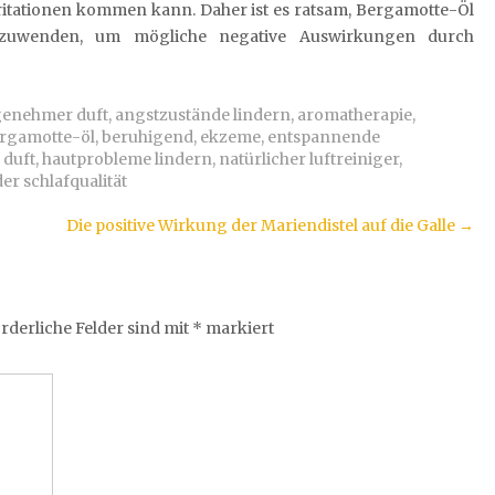
itationen kommen kann. Daher ist es ratsam, Bergamotte-Öl
zuwenden, um mögliche negative Auswirkungen durch
enehmer duft
,
angstzustände lindern
,
aromatherapie
,
rgamotte-öl
,
beruhigend
,
ekzeme
,
entspannende
 duft
,
hautprobleme lindern
,
natürlicher luftreiniger
,
er schlafqualität
Die positive Wirkung der Mariendistel auf die Galle
→
rderliche Felder sind mit
*
markiert