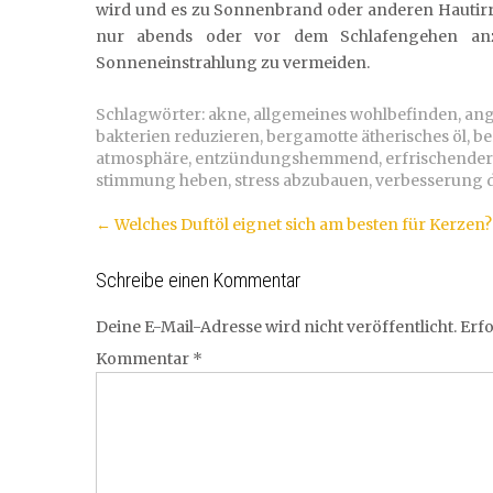
wird und es zu Sonnenbrand oder anderen Hautirr
nur abends oder vor dem Schlafengehen an
Sonneneinstrahlung zu vermeiden.
Schlagwörter:
akne
,
allgemeines wohlbefinden
,
ang
bakterien reduzieren
,
bergamotte ätherisches öl
,
be
atmosphäre
,
entzündungshemmend
,
erfrischender
stimmung heben
,
stress abzubauen
,
verbesserung d
Artikel-
←
Welches Duftöl eignet sich am besten für Kerzen?
Navigation
Schreibe einen Kommentar
Deine E-Mail-Adresse wird nicht veröffentlicht.
Erfo
Kommentar
*