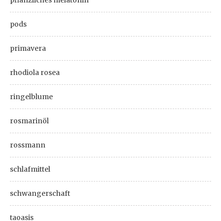
pflanzliches melatonin
pods
primavera
rhodiola rosea
ringelblume
rosmarinöl
rossmann
schlafmittel
schwangerschaft
taoasis