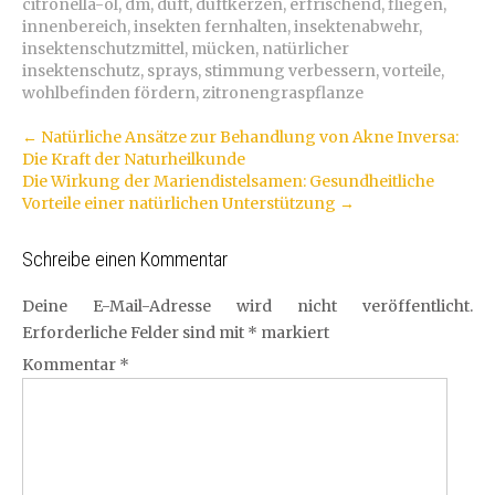
citronella-öl
,
dm
,
duft
,
duftkerzen
,
erfrischend
,
fliegen
,
innenbereich
,
insekten fernhalten
,
insektenabwehr
,
insektenschutzmittel
,
mücken
,
natürlicher
insektenschutz
,
sprays
,
stimmung verbessern
,
vorteile
,
wohlbefinden fördern
,
zitronengraspflanze
Artikel-
←
Natürliche Ansätze zur Behandlung von Akne Inversa:
Die Kraft der Naturheilkunde
Navigation
Die Wirkung der Mariendistelsamen: Gesundheitliche
Vorteile einer natürlichen Unterstützung
→
Schreibe einen Kommentar
Deine E-Mail-Adresse wird nicht veröffentlicht.
Erforderliche Felder sind mit
*
markiert
Kommentar
*