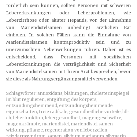
förderlich sein können, sollten Personen mit schweren
Lebererkrankungen oder Leberproblemen, wie
Leberzirrhose oder akuter Hepatitis, vor der Einnahme
von Mariendistelsamen unbedingt ärztlichen Rat
einholen. In solchen Fällen kann die Einnahme von
Mariendistelsamen kontraproduktiv sein und zu
unerwünschten Nebenwirkungen führen. Daher ist es
entscheidend, dass Personen mit spezifischen
Lebererkrankungen die Verträglichkeit und Sicherheit
von Mariendistelsamen mit ihrem Arzt besprechen, bevor
sie diese als Nahrungsergänzungsmittel verwenden.
Schlagwörter:
antioxidans
,
blähungen
,
cholesterinspiegel
im blut regulieren
,
entgiftung des körpers
,
entzündungshemmend
,
entzündungshemmende
eigenschaften
,
freie radikale
,
gesundheitliche vorteile
,
ldl-
ch
,
leberfunktion
,
lebergesundheit
,
magengeschwüre
,
magenkrämpfe
,
mariendistel
,
mariendistel samen
wirkung
,
pflanze
,
regeneration von leberzellen
,
reizdarmsyndrom
,
samen
,
silybum marianum
,
silymarin
,