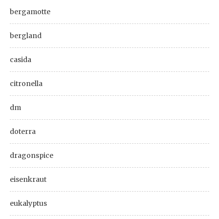
bergamotte
bergland
casida
citronella
dm
doterra
dragonspice
eisenkraut
eukalyptus