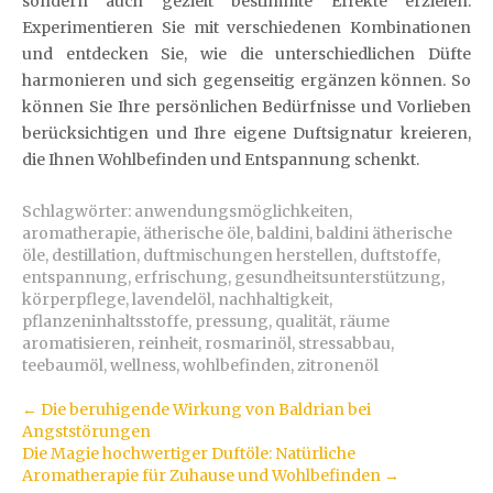
sondern auch gezielt bestimmte Effekte erzielen.
Experimentieren Sie mit verschiedenen Kombinationen
und entdecken Sie, wie die unterschiedlichen Düfte
harmonieren und sich gegenseitig ergänzen können. So
können Sie Ihre persönlichen Bedürfnisse und Vorlieben
berücksichtigen und Ihre eigene Duftsignatur kreieren,
die Ihnen Wohlbefinden und Entspannung schenkt.
Schlagwörter:
anwendungsmöglichkeiten
,
aromatherapie
,
ätherische öle
,
baldini
,
baldini ätherische
öle
,
destillation
,
duftmischungen herstellen
,
duftstoffe
,
entspannung
,
erfrischung
,
gesundheitsunterstützung
,
körperpflege
,
lavendelöl
,
nachhaltigkeit
,
pflanzeninhaltsstoffe
,
pressung
,
qualität
,
räume
aromatisieren
,
reinheit
,
rosmarinöl
,
stressabbau
,
teebaumöl
,
wellness
,
wohlbefinden
,
zitronenöl
Artikel-
←
Die beruhigende Wirkung von Baldrian bei
Angststörungen
Navigation
Die Magie hochwertiger Duftöle: Natürliche
Aromatherapie für Zuhause und Wohlbefinden
→