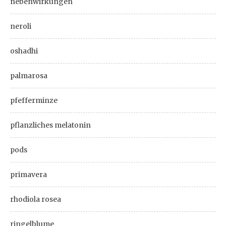
nebenwirkungen
neroli
oshadhi
palmarosa
pfefferminze
pflanzliches melatonin
pods
primavera
rhodiola rosea
ringelblume