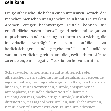
sein kann.
Einige ätherische Öle haben einen intensiven Geruch, der
manchen Menschen unangenehm sein kann. Die starken
Aromen einiger hochwertiger Duftöle können für
empfindliche Nasen überwältigend sein und sogar zu
Kopfschmerzen oder Reizungen führen. Es ist wichtig, die
individuelle Verträglichkeit von Duftölen zu
berücksichtigen und gegebenenfalls auf mildere
Varianten zurückzugreifen, um die gewünschten Effekte
zu erzielen, ohne negative Reaktionen hervorzurufen.
Schlagwörter:
angenehmen düfte
,
ätherische öle
,
ätherischen ölen
,
authentische dufterfahrung
,
belebende
eigenschaften
,
beruhigende eigenschaften
,
beschwerden
lindern
,
diffusor verwenden
,
duftöle
,
entspannende
atmosphäre
,
gesundheitlichen vorteile
,
haut mit
feuchtigkeit vers
,
hochwertige duftöle
,
künstlichen
duftstoffen
,
massageöl herzustellen
,
natürliche aromen
,
natürlichen pflanzenextrakten
,
raumduft verbreiten
,