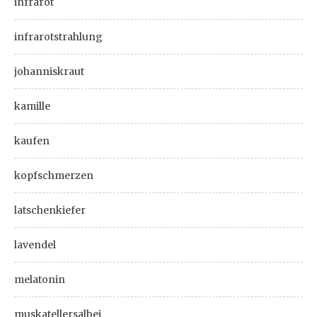
infrarot
infrarotstrahlung
johanniskraut
kamille
kaufen
kopfschmerzen
latschenkiefer
lavendel
melatonin
muskatellersalbei