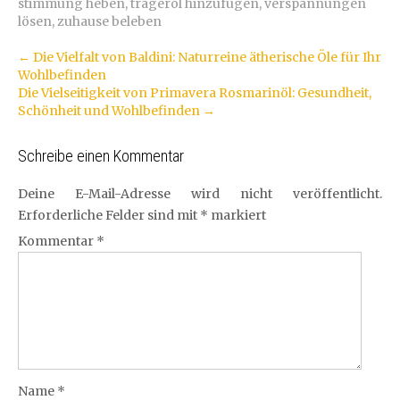
stimmung heben
,
trägeröl hinzufügen
,
verspannungen
lösen
,
zuhause beleben
Artikel-
←
Die Vielfalt von Baldini: Naturreine ätherische Öle für Ihr
Wohlbefinden
Navigation
Die Vielseitigkeit von Primavera Rosmarinöl: Gesundheit,
Schönheit und Wohlbefinden
→
Schreibe einen Kommentar
Deine E-Mail-Adresse wird nicht veröffentlicht.
Erforderliche Felder sind mit
*
markiert
Kommentar
*
Name
*