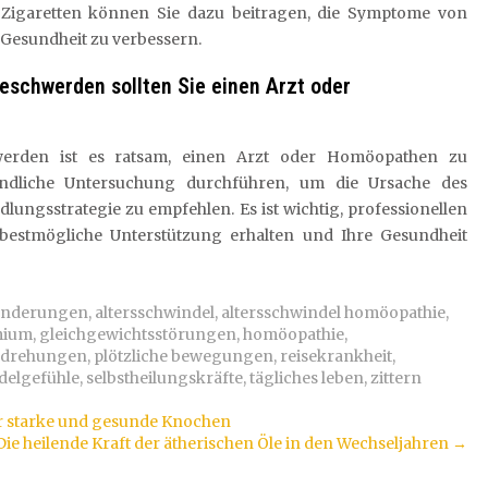
 Zigaretten können Sie dazu beitragen, die Symptome von
 Gesundheit zu verbessern.
eschwerden sollten Sie einen Arzt oder
werden ist es ratsam, einen Arzt oder Homöopathen zu
ündliche Untersuchung durchführen, um die Ursache des
lungsstrategie zu empfehlen. Es ist wichtig, professionellen
e bestmögliche Unterstützung erhalten und Ihre Gesundheit
ränderungen
,
altersschwindel
,
altersschwindel homöopathie
,
mium
,
gleichgewichtsstörungen
,
homöopathie
,
fdrehungen
,
plötzliche bewegungen
,
reisekrankheit
,
delgefühle
,
selbstheilungskräfte
,
tägliches leben
,
zittern
r starke und gesunde Knochen
Die heilende Kraft der ätherischen Öle in den Wechseljahren
→