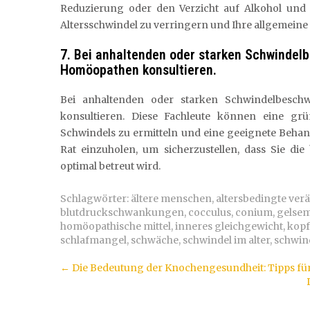
Reduzierung oder den Verzicht auf Alkohol und
Altersschwindel zu verringern und Ihre allgemeine
7. Bei anhaltenden oder starken Schwindelb
Homöopathen konsultieren.
Bei anhaltenden oder starken Schwindelbesch
konsultieren. Diese Fachleute können eine gr
Schwindels zu ermitteln und eine geeignete Behand
Rat einzuholen, um sicherzustellen, dass Sie di
optimal betreut wird.
Schlagwörter:
ältere menschen
,
altersbedingte ve
blutdruckschwankungen
,
cocculus
,
conium
,
gelse
homöopathische mittel
,
inneres gleichgewicht
,
kop
schlafmangel
,
schwäche
,
schwindel im alter
,
schwin
Artikel-
←
Die Bedeutung der Knochengesundheit: Tipps fü
Navigation