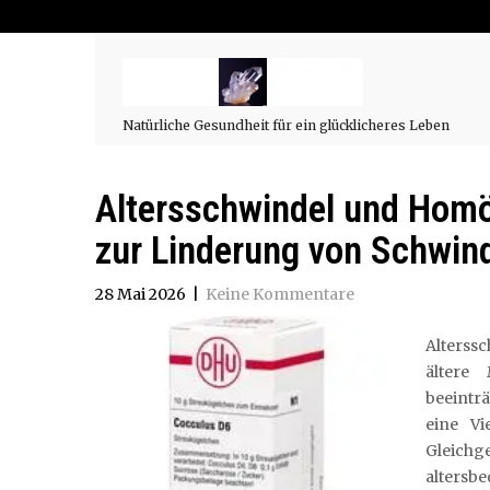
Natürliche Gesundheit für ein glücklicheres Leben
Altersschwindel und Homö
zur Linderung von Schwind
28 Mai 2026
|
Keine Kommentare
Alterssc
ältere
beeinträ
eine Vi
Gleich
altersb