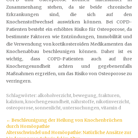
Zusammenhang stehen, da sie beide chronische
Erkrankungen sind, die sich auf den
Knochenstoffwechsel auswirken können. Bei COPD-
Patienten besteht ein erhöhtes Risiko für Osteoporose, da
bestimmte Faktoren wie Entzündungen, Immobilität und
die Verwendung von kortikosteroiden Medikamenten das
Knochenabbau beschleunigen können. Daher ist es
wichtig, dass COPD-Patienten auch auf ihre
Knochengesundheit achten und gegebenenfalls
Maßnahmen ergreifen, um das Risiko von Osteoporose zu
verringern.
Schlagwörter:
alkoholverzicht
,
bewegung
,
frakturen
,
kalzium
,
knochengesundheit
,
nährstoffe
,
nikotinverzicht
,
osteoporose
,
sonnenlicht
,
untersuchungen
,
vitamin d
Artikel-
←
Beschleunigung der Heilung von Knochenbrüchen
durch Homöopathie
Navigation
Altersschwindel und Homöopathie: Natürliche Ansätze zur