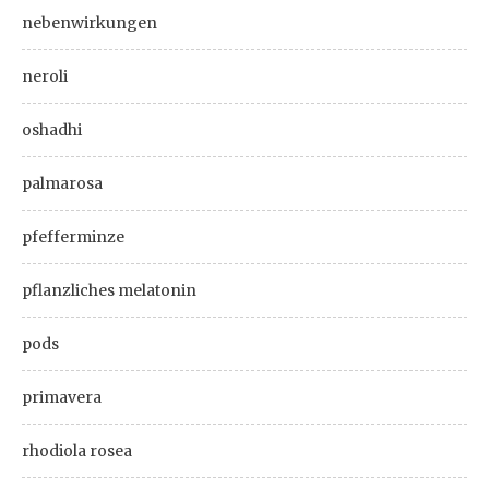
nebenwirkungen
neroli
oshadhi
palmarosa
pfefferminze
pflanzliches melatonin
pods
primavera
rhodiola rosea