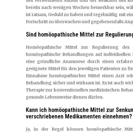
des verwendeten Mittels und der Reaktion des Kö
bereits nach wenigen Wochen bemerkbar sein, wäh
ist ratsam, Geduld zu haben und regelmäßig mit
Fortschritt zu überwachen und gegebenenfalls A
Sind homöopathische Mittel zur Regulierung
Homöopathische Mittel zur Regulierung des C
homöopathische Behandlungen auf individuellen S
eine gründliche Anamnese durch einen erfahr
geeignete Mittel für den jeweiligen Patienten zu f
Einnahme homöopathischer Mittel einen Arzt ode
Behandlung sicher und wirksam ist. Es ist auch wi
Therapie zur konventionellen medizinischen Behand
gesunde Lebensweise dienen dürfen.
Kann ich homöopathische Mittel zur Senku
verschriebenen Medikamenten einnehmen?
Ja, in der Regel können homöopathische Mit