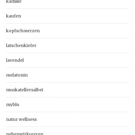
kamille
kaufen
kopfschmerzen
latschenkiefer
lavendel
melatonin
muskatellersalbei
myblu
natur wellness
nebenwirkungen