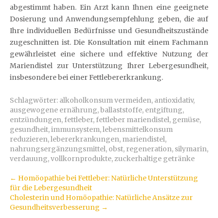
abgestimmt haben. Ein Arzt kann Ihnen eine geeignete
Dosierung und Anwendungsempfehlung geben, die auf
Ihre individuellen Bedürfnisse und Gesundheitszustände
zugeschnitten ist. Die Konsultation mit einem Fachmann
gewährleistet eine sichere und effektive Nutzung der
Mariendistel zur Unterstützung Ihrer Lebergesundheit,
insbesondere bei einer Fettlebererkrankung.
Schlagwörter:
alkoholkonsum vermeiden
,
antioxidativ
,
ausgewogene ernährung
,
ballaststoffe
,
entgiftung
,
entzündungen
,
fettleber
,
fettleber mariendistel
,
gemüse
,
gesundheit
,
immunsystem
,
lebensmittelkonsum
reduzieren
,
lebererkrankungen
,
mariendistel
,
nahrungsergänzungsmittel
,
obst
,
regeneration
,
silymarin
,
verdauung
,
vollkornprodukte
,
zuckerhaltige getränke
Artikel-
←
Homöopathie bei Fettleber: Natürliche Unterstützung
für die Lebergesundheit
Navigation
Cholesterin und Homöopathie: Natürliche Ansätze zur
Gesundheitsverbesserung
→