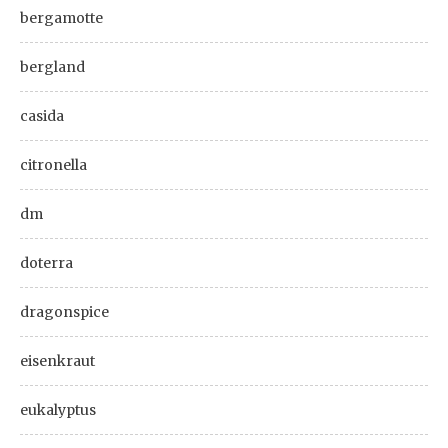
bergamotte
bergland
casida
citronella
dm
doterra
dragonspice
eisenkraut
eukalyptus