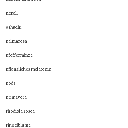
neroli
oshadhi
palmarosa
pfefferminze
pflanzliches melatonin
pods
primavera
rhodiola rosea
ringelblume