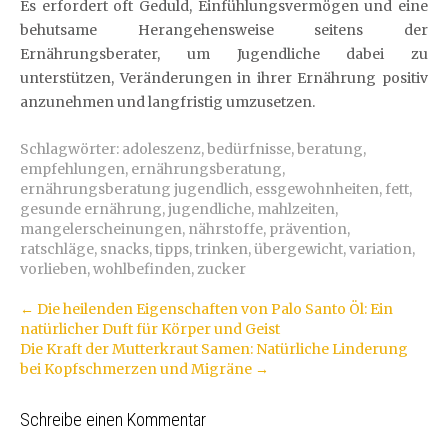
Es erfordert oft Geduld, Einfühlungsvermögen und eine
behutsame Herangehensweise seitens der
Ernährungsberater, um Jugendliche dabei zu
unterstützen, Veränderungen in ihrer Ernährung positiv
anzunehmen und langfristig umzusetzen.
Schlagwörter:
adoleszenz
,
bedürfnisse
,
beratung
,
empfehlungen
,
ernährungsberatung
,
ernährungsberatung jugendlich
,
essgewohnheiten
,
fett
,
gesunde ernährung
,
jugendliche
,
mahlzeiten
,
mangelerscheinungen
,
nährstoffe
,
prävention
,
ratschläge
,
snacks
,
tipps
,
trinken
,
übergewicht
,
variation
,
vorlieben
,
wohlbefinden
,
zucker
Artikel-
←
Die heilenden Eigenschaften von Palo Santo Öl: Ein
natürlicher Duft für Körper und Geist
Navigation
Die Kraft der Mutterkraut Samen: Natürliche Linderung
bei Kopfschmerzen und Migräne
→
Schreibe einen Kommentar