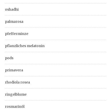
oshadhi
palmarosa
pfefferminze
pflanzliches melatonin
pods
primavera
rhodiola rosea
ringelblume
rosmarinöl