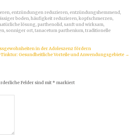
ieren
,
entzündungen reduzieren
,
entzündungshemmend
,
ässiger boden
,
häufigkeit reduzieren
,
kopfschmerzen
,
natürliche lösung
,
parthenolid
,
sanft und wirksam
,
en
,
sonniger ort
,
tanacetum parthenium
,
traditionelle
ssgewohnheiten in der Adoleszenz fördern
Tinktur: Gesundheitliche Vorteile und Anwendungsgebiete
→
rderliche Felder sind mit
*
markiert