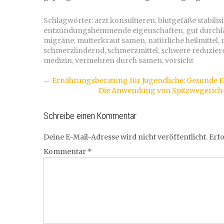
Schlagwörter:
arzt konsultieren
,
blutgefäße stabilis
entzündungshemmende eigenschaften
,
gut durchl
migräne
,
mutterkraut samen
,
natürliche heilmittel
,
schmerzlindernd
,
schmerzmittel
,
schwere reduzier
medizin
,
vermehren durch samen
,
vorsicht
Artikel-
←
Ernährungsberatung für Jugendliche: Gesunde E
Die Anwendung von Spitzwegerich-
Navigation
Schreibe einen Kommentar
Deine E-Mail-Adresse wird nicht veröffentlicht.
Erfo
Kommentar
*