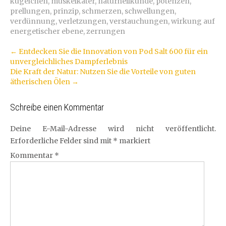
kügelchen
,
muskelkater
,
naturheilkunde
,
potenzen
,
prellungen
,
prinzip
,
schmerzen
,
schwellungen
,
verdünnung
,
verletzungen
,
verstauchungen
,
wirkung auf
energetischer ebene
,
zerrungen
Artikel-
←
Entdecken Sie die Innovation von Pod Salt 600 für ein
unvergleichliches Dampferlebnis
Navigation
Die Kraft der Natur: Nutzen Sie die Vorteile von guten
ätherischen Ölen
→
Schreibe einen Kommentar
Deine E-Mail-Adresse wird nicht veröffentlicht.
Erforderliche Felder sind mit
*
markiert
Kommentar
*