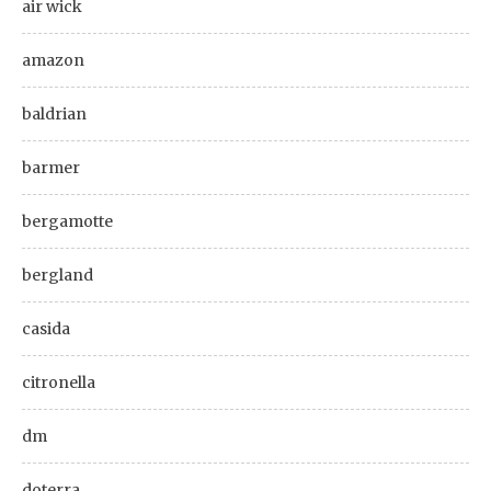
air wick
amazon
baldrian
barmer
bergamotte
bergland
casida
citronella
dm
doterra