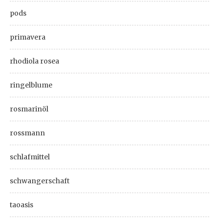
pods
primavera
rhodiola rosea
ringelblume
rosmarinöl
rossmann
schlafmittel
schwangerschaft
taoasis