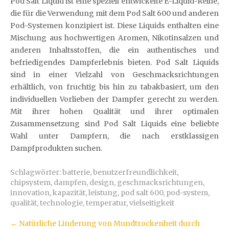
Pod Salt Liquid ist eine speziell entwickelte E-Liquid-Reihe,
die für die Verwendung mit dem Pod Salt 600 und anderen
Pod-Systemen konzipiert ist. Diese Liquids enthalten eine
Mischung aus hochwertigen Aromen, Nikotinsalzen und
anderen Inhaltsstoffen, die ein authentisches und
befriedigendes Dampferlebnis bieten. Pod Salt Liquids
sind in einer Vielzahl von Geschmacksrichtungen
erhältlich, von fruchtig bis hin zu tabakbasiert, um den
individuellen Vorlieben der Dampfer gerecht zu werden.
Mit ihrer hohen Qualität und ihrer optimalen
Zusammensetzung sind Pod Salt Liquids eine beliebte
Wahl unter Dampfern, die nach erstklassigen
Dampfprodukten suchen.
Schlagwörter:
batterie
,
benutzerfreundlichkeit
,
chipsystem
,
dampfen
,
design
,
geschmacksrichtungen
,
innovation
,
kapazität
,
leistung
,
pod salt 600
,
pod-system
,
qualität
,
technologie
,
temperatur
,
vielseitigkeit
Artikel-
←
Natürliche Linderung von Mundtrockenheit durch